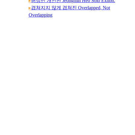
▸
허정민 개인전 Jeongmin Heo Solo Exhbn.
▸
겹쳐지지 않게 겹쳐진 Overlapped, Not
Overlapping
▸
전은미 개인전 Eunmi Chun Solo Exhbn.
26
▸
Brooches Maketh Man:브로치, 남성을 말하다
▸
harmony & balance
▸
시대의 감각:물질의 언어
▸
이도영 개인전 Do-Yeong Lee Solo Exhbn.
▸
움 : Becoming Through Movement
▸
최예진 개인전 Ye-Jin Choi Solo Exhbn.
▸
고희승 개인전 Heeseung Koh Solo Exhbn.
25
▸
손이 아는 것, 감각의 지혜와 창작의 흔적 What
the Hand Knows
▸
나유진 개인전 Yoojin Na Solo Exhbn.
▸
이승혜 개인전 Seung-Hea Lee Solo Exhbn.
▸
이재현 개인전 Jaehyun Lee Solo Exhbn.
▸
최윤정 개인전 Yoonjung Choi Solo Exhbn.
▸
시간, 경험 그리고 감각의 공유 Sharing Time,
Space and Senses