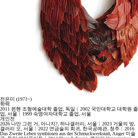
전은미
(1971~)
학력
2011 뮌헨 조형예술대학 졸업, 독일︱2002 국민대학교 대학원 졸
업, 서울︱1999 숙명여자대학교 졸업, 서울
개인전
2026 나만 그런 거, 아니지?, 하나갤러리, 서울︱2023 거울의 방,
갤러리 오, 서울︱2022 연금술의 회귀, 한국공예관, 청주︱2016
Das Zweite Leben symbiosen aus der Schmuckwerkstatt, Anger 미술