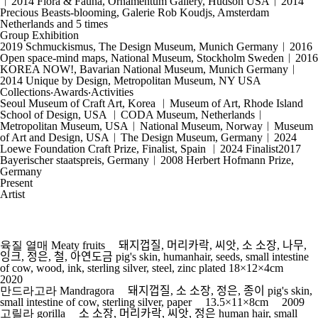
︱2014 Flora & Fauna, Ornamentum Gallery, Hudson USA︱2014
Precious Beasts-blooming, Galerie Rob Koudjs, Amsterdam
Netherlands and 5 times
Group Exhibition
2019 Schmuckismus, The Design Museum, Munich Germany︱2016
Open space-mind maps, National Museum, Stockholm Sweden︱2016
KOREA NOW!, Bavarian National Museum, Munich Germany︱
2014 Unique by Design, Metropolitan Museum, NY USA
Collections‧Awards‧Activities
Seoul Museum of Craft Art, Korea ︱Museum of Art, Rhode Island
School of Design, USA ︱CODA Museum, Netherlands︱
Metropolitan Museum, USA︱National Museum, Norway︱Museum
of Art and Design, USA︱The Design Museum, Germany︱2024
Loewe Foundation Craft Prize, Finalist, Spain ︱2024 Finalist2017
Bayerischer staatspreis, Germany︱2008 Herbert Hofmann Prize,
Germany
Present
Artist
육질 열매 Meaty fruits
ﾠ 돼지껍질, 머리카락, 씨앗, 소 소장, 나무,
잉크, 정은, 철, 아연도금 pig's skin, humanhair, seeds, small intestine
of cow, wood, ink, sterling silver, steel, zinc plated 18×12×4cmﾠ
2020
만드라고라 Mandragora
ﾠ 돼지껍질, 소 소장, 정은, 종이 pig's skin,
small intestine of cow, sterling silver, paper ﾠ13.5×11×8cmﾠ 2009
고릴라 gorilla
ﾠ 소 소장, 머리카락, 씨앗, 정은 human hair, small