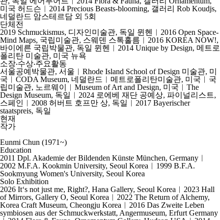
관, 독일 에어푸어트︱2014 Flora & Fauna, 갤러리 Ornamentum,
미국 허드슨︱2014 Precious Beasts-blooming, 갤러리 Rob Koudjs,
네덜란드 암스테르담 외 5회
단체전
2019 Schmuckismus, 디자인미술관, 독일 뮌헨︱2016 Open Space-
Mind Maps, 국립미술관, 스웨덴 스톡홀름︱2016 KOREA NOW!,
바이에른 국립박물관, 독일 뮌헨︱2014 Unique by Design, 메트로
폴리탄 미술관, 미국 뉴욕
소장‧수상‧주요활동
서울공예박물관, 서울︱Rhode Island School of Design 미술관, 미
국︱CODA Museum, 네덜란드︱메트로폴리탄미술관, 미국︱국
립미술관, 노르웨이︱Museum of Art and Design, 미국︱The
Design Museum, 독일︱2024 로에베 재단 공예상, 파이널리스트,
스페인︱2008 허버트 호프만 상, 독일︱2017 Bayerischer
staatspreis, 독일
현재
작가
Eunmi Chun
(1971~)
Education
2011 Dpl. Akademie der Bildenden Künste München, Germany︱
2002 M.F.A. Kookmin University, Seoul Korea︱1999 B.F.A.
Sookmyung Women's University, Seoul Korea
Solo Exhibition
2026 It‘s not just me, Right?, Hana Gallery, Seoul Korea︱2023 Hall
of Mirrors, Gallery O, Seoul Korea︱2022 The Return of Alchemy,
Korea Craft Museum, Cheongju Korea︱2016 Das Zweite Leben
symbiosen aus der Schmuckwerkstatt, Angermuseum, Erfurt Germany