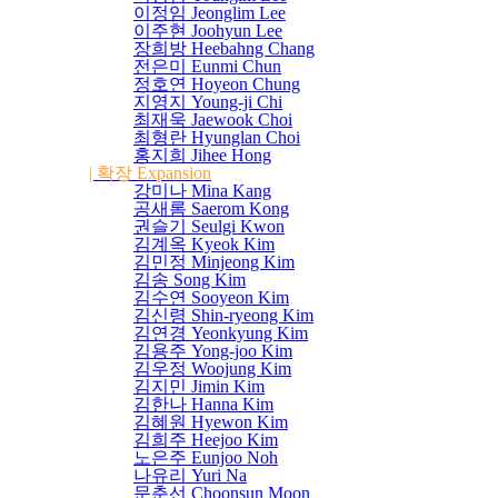
이정임 Jeonglim Lee
이주현 Joohyun Lee
장희방 Heebahng Chang
전은미 Eunmi Chun
정호연 Hoyeon Chung
지영지 Young-ji Chi
최재욱 Jaewook Choi
최형란 Hyunglan Choi
홍지희 Jihee Hong
| 확장 Expansion
강미나 Mina Kang
공새롬 Saerom Kong
권슬기 Seulgi Kwon
김계옥 Kyeok Kim
김민정 Minjeong Kim
김송 Song Kim
김수연 Sooyeon Kim
김신령 Shin-ryeong Kim
김연경 Yeonkyung Kim
김용주 Yong-joo Kim
김우정 Woojung Kim
김지민 Jimin Kim
김한나 Hanna Kim
김혜원 Hyewon Kim
김희주 Heejoo Kim
노은주 Eunjoo Noh
나유리 Yuri Na
문춘선 Choonsun Moon