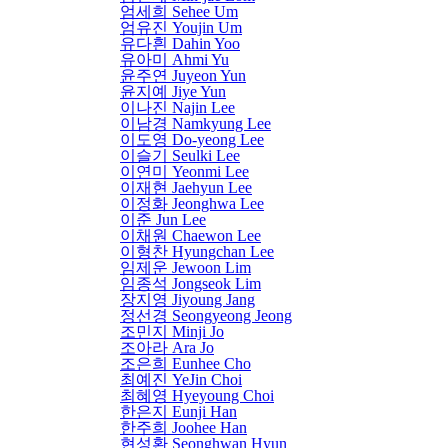
엄세희 Sehee Um
엄유진 Youjin Um
유다흰 Dahin Yoo
유아미 Ahmi Yu
윤주연 Juyeon Yun
윤지예 Jiye Yun
이나진 Najin Lee
이남경 Namkyung Lee
이도영 Do-yeong Lee
이슬기 Seulki Lee
이연미 Yeonmi Lee
이재현 Jaehyun Lee
이정화 Jeonghwa Lee
이준 Jun Lee
이채원 Chaewon Lee
이형찬 Hyungchan Lee
임제운 Jewoon Lim
임종석 Jongseok Lim
장지영 Jiyoung Jang
정선경 Seongyeong Jeong
조민지 Minji Jo
조아라 Ara Jo
조은희 Eunhee Cho
최예진 YeJin Choi
최혜영 Hyeyoung Choi
한은지 Eunji Han
한주희 Joohee Han
현성환 Seonghwan Hyun