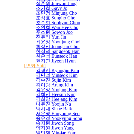
정준원 Junwon Jung
조가희 Gavy Jo
조민정 Minjung Cho
조성호 Sungho Cho
조수현 Soohyun Chou
조완희 Wan Hee Cho
주소원 Sowon Joo
진유리 Yuri Jin
최윤정 Yoonjung Choi
최정선 Jeongsun Choi
한상덕 Sangdeok Han
한은석 Eunseok Han
현지연 Jiyeon Hyun
| 변화 Shift
김경진 Kyungjin Kim
김민석 Minseok Kim
김수진 Sujin Kim
김아랑 Arang Kim
김유정 Yoojung Kim
김희선 Heesun Kim
김희앙 Hee-ang Kim
나유진 Yoojin Na
백시내 Sinae Baik
서은영 Eunyoung Seo
송유경 Yookyung Song
송지원 Jiwon Song
양지원 Jiwon Yang
엄민재 Min-jae Eom