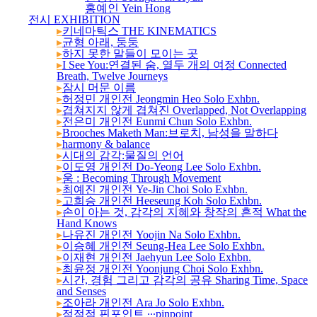
홍예인 Yein Hong
전시 EXHIBITION
▸
키네마틱스 THE KINEMATICS
▸
균형 아래, 둥둥
26-3
▸
하지 못한 말들이 모이는 곳
▸
I See You:연결된 숨, 열두 개의 여정 Connected
Breath, Twelve Journeys
▸
잠시 머문 이름
▸
허정민 개인전 Jeongmin Heo Solo Exhbn.
▸
겹쳐지지 않게 겹쳐진 Overlapped, Not Overlapping
▸
전은미 개인전 Eunmi Chun Solo Exhbn.
26
▸
Brooches Maketh Man:브로치, 남성을 말하다
▸
harmony & balance
▸
시대의 감각:물질의 언어
▸
이도영 개인전 Do-Yeong Lee Solo Exhbn.
▸
움 : Becoming Through Movement
▸
최예진 개인전 Ye-Jin Choi Solo Exhbn.
▸
고희승 개인전 Heeseung Koh Solo Exhbn.
25
▸
손이 아는 것, 감각의 지혜와 창작의 흔적 What the
Hand Knows
▸
나유진 개인전 Yoojin Na Solo Exhbn.
▸
이승혜 개인전 Seung-Hea Lee Solo Exhbn.
▸
이재현 개인전 Jaehyun Lee Solo Exhbn.
▸
최윤정 개인전 Yoonjung Choi Solo Exhbn.
▸
시간, 경험 그리고 감각의 공유 Sharing Time, Space
and Senses
▸
조아라 개인전 Ara Jo Solo Exhbn.
▸
점점점 핀포인트 ∙∙∙pinpoint