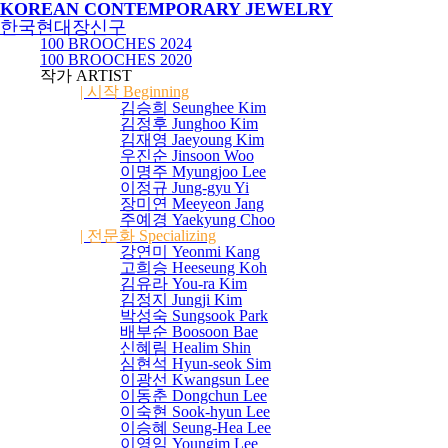
KOREAN CONTEMPORARY JEWELRY
한국현대장신구
100 BROOCHES
2024
100 BROOCHES
2020
작가 ARTIST
| 시작 Beginning
김승희 Seunghee Kim
김정후 Junghoo Kim
김재영 Jaeyoung Kim
우진순 Jinsoon Woo
이명주 Myungjoo Lee
이정규 Jung-gyu Yi
장미연 Meeyeon Jang
주예경 Yaekyung Choo
| 전문화 Specializing
강연미 Yeonmi Kang
고희승 Heeseung Koh
김유라 You-ra Kim
김정지 Jungji Kim
박성숙 Sungsook Park
배부순 Boosoon Bae
신혜림 Healim Shin
심현석 Hyun-seok Sim
이광선 Kwangsun Lee
이동춘 Dongchun Lee
이숙현 Sook-hyun Lee
이승혜 Seung-Hea Lee
이영임 Youngim Lee