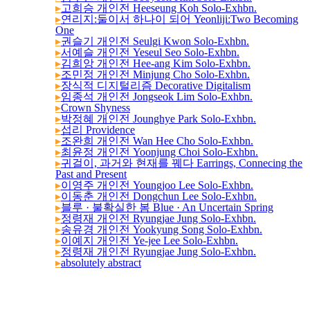
▸
고희승 개인전 Heeseung Koh Solo-Exhbn.
▸
연리지:둘이서 하나이 되어 Yeonliji:Two Becoming
One
▸
권슬기 개인전 Seulgi Kwon Solo-Exhbn.
▸
서예슬 개인전 Yeseul Seo Solo-Exhbn.
▸
김희앙 개인전 Hee-ang Kim Solo-Exhbn.
▸
조민정 개인전 Minjung Cho Solo-Exhbn.
▸
장식적 디지털리즘 Decorative Digitalism
▸
임종석 개인전 Jongseok Lim Solo-Exhbn.
▸
Crown Shyness
▸
박정혜 개인전 Jounghye Park Solo-Exhbn.
▸
섭리 Providence
▸
조완희 개인전 Wan Hee Cho Solo-Exhbn.
▸
최윤정 개인전 Yoonjung Choi Solo-Exhbn.
▸
귀걸이, 과거와 현재를 꿰다 Earrings, Connecing the
Past and Present
▸
이영주 개인전 Youngjoo Lee Solo-Exhbn.
▸
이동춘 개인전 Dongchun Lee Solo-Exhbn.
▸
블루 · 불확실한 봄 Blue · An Uncertain Spring
▸
정령재 개인전 Ryungjae Jung Solo-Exhbn.
▸
송유경 개인전 Yookyung Song Solo-Exhbn.
▸
이예지 개인전 Ye-jee Lee Solo-Exhbn.
▸
정령재 개인전 Ryungjae Jung Solo-Exhbn.
▸
absolutely abstract