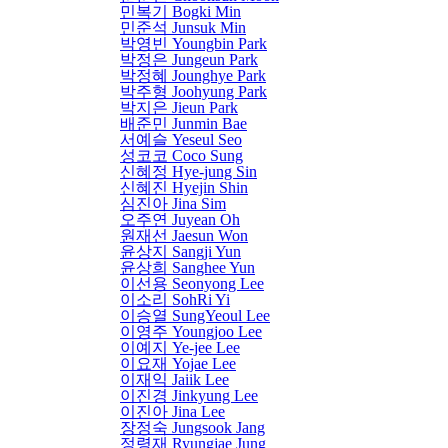
민복기 Bogki Min
민준석 Junsuk Min
박영빈 Youngbin Park
박정은 Jungeun Park
박정혜 Jounghye Park
박주형 Joohyung Park
박지은 Jieun Park
배준민 Junmin Bae
서예슬 Yeseul Seo
성코코 Coco Sung
신혜정 Hye-jung Sin
신혜진 Hyejin Shin
심진아 Jina Sim
오주연 Juyean Oh
원재선 Jaesun Won
윤상지 Sangji Yun
윤상희 Sanghee Yun
이선용 Seonyong Lee
이소리 SohRi Yi
이승열 SungYeoul Lee
이영주 Youngjoo Lee
이예지 Ye-jee Lee
이요재 Yojae Lee
이재익 Jaiik Lee
이진경 Jinkyung Lee
이진아 Jina Lee
장정숙 Jungsook Jang
정령재 Ryungjae Jung