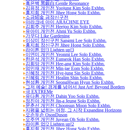
▸
흑은백 黑銀白:Gentle Resonance
▸
김유정 개인전 Yoojung Kim Solo Exhbn.
▸
홍지희 개인전 Jihee Hong Solo Exhbn.
▸
소금炤金 금장신구전
▸
아라크네 아이 ARACHNE EYE
▸
김희주 개인전 Heejoo Kim Solo Exhbn.
▸
유아미 개인전 Ahmi Yu Solo Exhbn.
▸
가꾸다 Like Gardening
▸
이상미 장신구전 Sangmi Lee Solo Exhbn.
▸
홍지희 장신구전 Jihee Hong Solo Exhbn.
24
▸
라이튼 업!3 Lighten up!3
▸
이연미 개인전 Yeonmi Lee Solo Exhbn.
▸
한은석 개인전 Eunseok Han Solo Exhbn.
▸
김희앙 개인전 Hee-ang Kim Solo Exhbn.
▸
엄민재 개인전 Min-jae Eom Solo Exhbn.
▸
신혜정 개인전 Hye-jung Sin Solo Exhbn.
▸
신혜림 개인전 Healim Shin Solo Exhbn.
▸
현성환 개인전 SeongHwan Hyun Solo Exhbn.
▸
그저 예술! 경계를 넘어서 Just Art! Beyond Borders
▸
극 EXTREMe
▸
유다흰 개인전 Dahin Yoo Solo Exhbn.
▸
정진아 개인전 Jin-a Jeung Solo Exhbn.
▸
문춘선 개인전 Choonsun Moon Solo Exhbn.
▸
지평을 넓히는 여정, 그 시작 Expanding Horizons
▸
오손두손 OsonDuson
▸
오주연 개인전 Juyean Oh Solo Exhbn.
▸
라이튼 업!2 Lighten up!2
▸
홍지희 개인전 Jihee Hong Solo Exhbn.