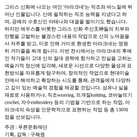
그리스 신화에 나오는 여인 '아라크네'는 직조와 바느질에 뛰
어난 인물입니다. 신에 필적하는 직조 능력을 지녔다고 하
며, 공예의 수호신인 아테나와 대결을 벌이기도 했습니다.
하지만 제우스를 비롯한 그리스 신화 주신主神들의 치부와
만행을 고발하는 불경스런 내용의 작업으로 신의 노여움을
사 저주를 받고, 이로 인해 거미로 환생한 아라크네는 영원
히 거미줄을 짜게 됩니다. 이번 전시에서는 아라크네의 후예
인 작가들이 고대 신의 절대 권력에 항거하고 진실을 고하는
예술가적 정신에 입각해, 새로운 시선으로 다양한 물성과 표
현방식을 자유롭게 탐구하여, 창의적인 작업으로 현대미술
안에서 해석하고 확장하는 시도를 통해, 관객들에게 다양하
고 깊이 있는 예술적 경험을 제공할 것입니다. 섬유나 실을
재료로 사용하거나, 직조weaving, 뜨개질knitting, 코바늘뜨기
crochet, 자수embroidery 등의 기법을 기반으로 하는 작업, 아
라크네의 속성을 인문학적으로 표현하는 작업 등 총 130여
점을 선보입니다.
주관 : 푸른문화재단
기획, 감독 : 구혜원