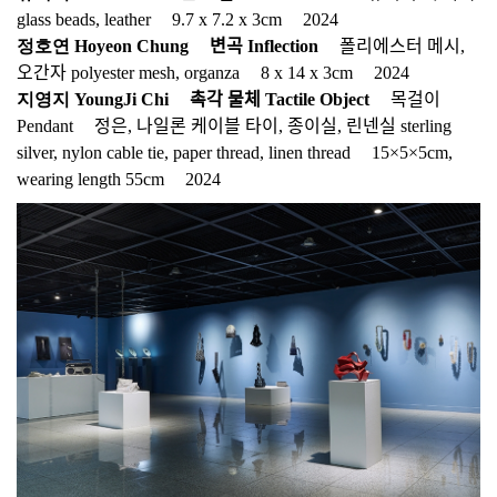
glass beads, leatherﾠ 9.7 x 7.2 x 3cmﾠ 2024
정호연 Hoyeon Chungﾠ 변곡 Inflection
ﾠ 폴리에스터 메시,
오간자 polyester mesh, organzaﾠ 8 x 14 x 3cmﾠ 2024
지영지 YoungJi Chiﾠ 촉각 물체 Tactile Object
ﾠ 목걸이
Pendantﾠ 정은, 나일론 케이블 타이, 종이실, 린넨실 sterling
silver, nylon cable tie, paper thread, linen threadﾠ 15×5×5cm,
wearing length 55cmﾠ 2024