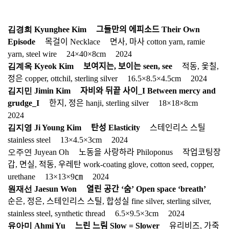
김경희 Kyunghee Kimﾠ 그들만의 에피소드 Their Own
Episode
ﾠ 목걸이 Necklaceﾠ 면사, 마사 cotton yarn, ramie
yarn, steel wireﾠ 24×40×8cmﾠ 2024
김계옥 Kyeok Kimﾠ 보여지는, 보이는 seen, see
ﾠ 적동, 옻칠,
정은 copper, ottchil, sterling silverﾠ 16.5×8.5×4.5cmﾠ 2024
김지민 Jimin Kimﾠ 자비와 뒤끝 사이_I Between mercy and
grudge_I
ﾠ 한지, 정은 hanji, sterling silverﾠ 18×18×8cmﾠ
2024
김지영 Ji Young Kimﾠ 탄성 Elasticity
ﾠ 스테인리스 스틸
stainless steelﾠ 13×4.5×3cmﾠ 2024
오주연 Juyean Ohﾠ 노동을 사랑하라 Philoponusﾠ 작업코팅장
갑, 면실, 적동, 우레탄 work-coating glove, cotton seed, copper,
urethaneﾠ 13×13×9㎝ﾠ 2024
원재선 Jaesun Wonﾠ 열린 공간 ‘숨’ Open space ‘breath’
ﾠ
순은, 정은, 스테인리스 스틸, 합성실 fine silver, sterling silver,
stainless steel, synthetic threadﾠ 6.5×9.5×3cmﾠ 2024
유아미 Ahmi Yuﾠ 느린 느림 Slow = Slower
ﾠ 유리비즈, 가죽